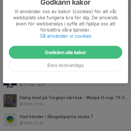
Godkänn kakor
Vad händer i Skogslöparna v. 21
18 maj, 08:00
Vi använder oss av kakor (cookies) för att vår
webbplats ska fungera bra för dig. De används
Vad händer i Skogslöparna V. 18
även för webbanalys i syfte att hjälpa oss att
26 apr, 08:40
förbättra våra tjänster.
Så använder vi cookies
Banläggarträffar
3 mar, 20:53
Godkänn alla kakor
Beställning av klubbkläder för 2026 är öppen till 9 mars!!
Bara nödvändiga
27 feb, 16:30
Ny mössa snart till försäljning!
17 feb, 16:31
Häng med på Torgnys vårresa - Wyspa O-cup 19-24/3
9 feb, 19:00
Vad händer i Skogslöparna vecka 7
9 feb, 07:46