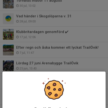
Torvalds indoor 11 augusti
30 jul, 13:02
Vad händer i Skogslöparna v. 31
28 jul, 09:00
Klubbritardagen genomförd ✔️
17 jul, 12:06
Efter regn och åska kommer ett lyckat TrailÖvik!
7 jul, 11:47
Lördag 27 juni Arenabygge TrailÖvik
25 jun, 13:43
Venla/Jukola
12 jun, 08:22
Vad händer i Skogslöparna v. 23
1 jun, 08:00