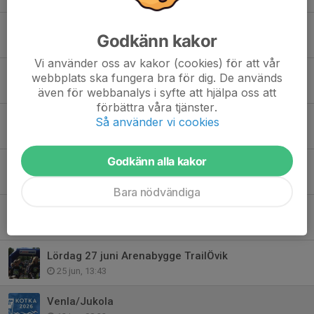
Vad händer i Skogslöparna v. 32
Godkänn kakor
3 aug, 08:00
Vi använder oss av kakor (cookies) för att vår
Torvalds indoor 11 augusti
webbplats ska fungera bra för dig. De används
30 jul, 13:02
även för webbanalys i syfte att hjälpa oss att
förbättra våra tjänster.
Vad händer i Skogslöparna v. 31
Så använder vi cookies
28 jul, 09:00
Godkänn alla kakor
Klubbritardagen genomförd ✔️
17 jul, 12:06
Bara nödvändiga
Efter regn och åska kommer ett lyckat TrailÖvik!
7 jul, 11:47
Lördag 27 juni Arenabygge TrailÖvik
25 jun, 13:43
Venla/Jukola