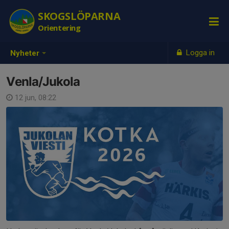
SKOGSLÖPARNA
Orientering
Logga in
Nyheter
Venla/Jukola
12 jun, 08:22