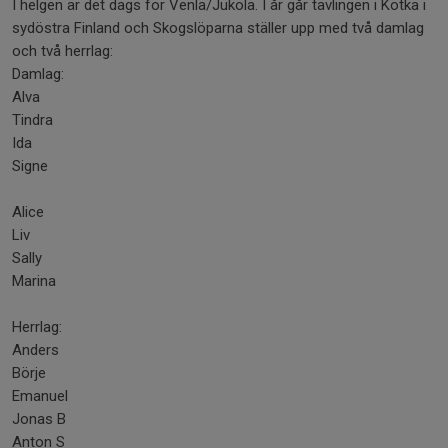
I helgen är det dags för Venla/Jukola. I år går tävlingen i Kotka i
sydöstra Finland och Skogslöparna ställer upp med två damlag
och två herrlag:
Damlag:
Alva
Tindra
Ida
Signe
Alice
Liv
Sally
Marina
Herrlag:
Anders
Börje
Emanuel
Jonas B
Anton S