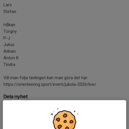
Lars
Stefan
Håkan
Torgny
P-J
Julius
Adrian
Anton K
Tindra
Vill man följa tävlingen kan man göra det här:
https://orienteering.sport/event/jukola-2026/live/
Dela nyhet
Tidigare nyheter