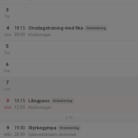
3
Tis
4
18:15
Onsdagsträning med fika
Orientering
20:00
Ons
Klubbstugan
5
Tor
6
Fre
7
Lör
8
10:15
Långpass
Orientering
12:00
Sön
Klubbstugan
v.11
9
19:30
Styrkegympa
Orientering
20:30
Mån
Själevadskolans idrottshall