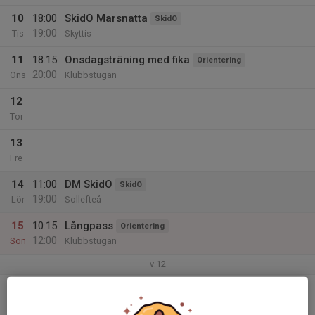
10
18:00
SkidO Marsnatta
SkidO
19:00
Tis
Skyttis
11
18:15
Onsdagsträning med fika
Orientering
20:00
Ons
Klubbstugan
12
Tor
13
Fre
14
11:00
DM SkidO
SkidO
19:00
Lör
Sollefteå
15
10:15
Långpass
Orientering
12:00
Sön
Klubbstugan
v.12
16
19:30
Styrkegympa
Orientering
20:30
Mån
Själevadskolans idrottshall