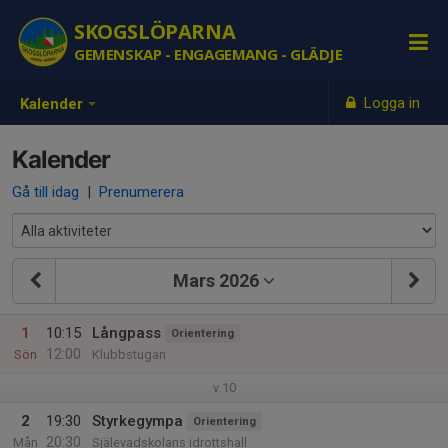
SKOGSLÖPARNA
GEMENSKAP - ENGAGEMANG - GLÄDJE
Logga in
Kalender
Kalender
Gå till idag
|
Prenumerera
Mars 2026
1
10:15
Långpass
Orientering
12:00
Sön
Klubbstugan
v.10
2
19:30
Styrkegympa
Orientering
20:30
Mån
Själevadskolans idrottshall