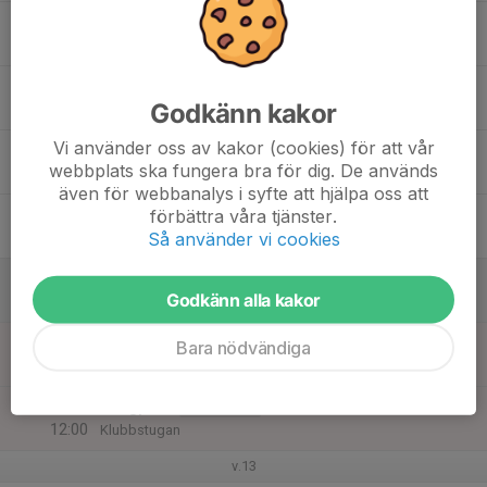
17
19:00
Årsmöte
20:00
Tis
Klubbstugan
18
18:15
Vintercup 3 med fika
Orientering
Godkänn kakor
20:00
Ons
Klubbstugan
Vi använder oss av kakor (cookies) för att vår
19
webbplats ska fungera bra för dig. De används
Tor
även för webbanalys i syfte att hjälpa oss att
20
förbättra våra tjänster.
Så använder vi cookies
Fre
21
10:00
SkidO SM Lång för alla
SkidO
Godkänn alla kakor
14:00
Lör
Järpen
22
10:00
SkidO Sm sprint , för alla
SkidO
Bara nödvändiga
19:00
Sön
Järpen
10:15
Långpass
Orientering
12:00
Klubbstugan
v.13