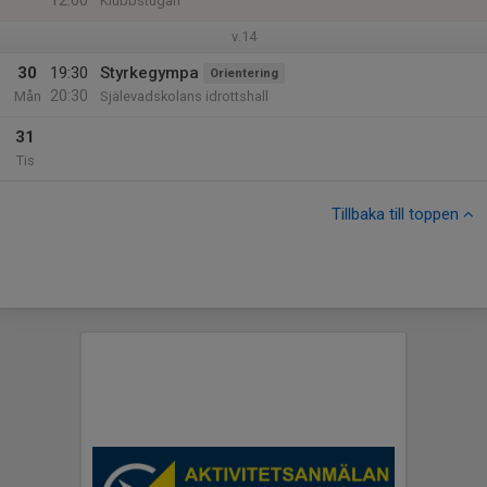
12:00
Klubbstugan
v.14
30
19:30
Styrkegympa
Orientering
20:30
Mån
Själevadskolans idrottshall
31
Tis
Tillbaka till toppen