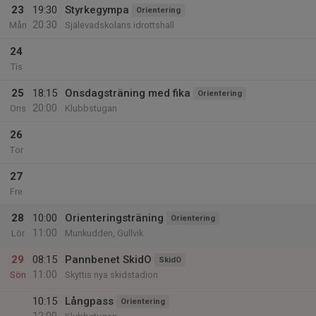
23
19:30
Styrkegympa
Orientering
20:30
Mån
Själevadskolans idrottshall
24
Tis
25
18:15
Onsdagsträning med fika
Orientering
20:00
Ons
Klubbstugan
26
Tor
27
Fre
28
10:00
Orienteringsträning
Orientering
11:00
Lör
Munkudden, Gullvik
29
08:15
Pannbenet SkidO
SkidO
11:00
Sön
Skyttis nya skidstadion
10:15
Långpass
Orientering