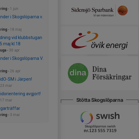
ring
-
1 jun
nder i Skogslöparna v.
ring
-
18 maj
dning vid klubbstugan
5 maj kl.18
tuga
-
30 apr
nder i Skogslöparna V.
ring
-
26 apr
kidO-SM i Järpen!
23 mar
idorientering avgjort!
Stötta Skogslöparna
17 mar
garträffar
ring
-
3 mar