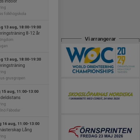
ds Indoor
ring
s folkhögskola
g 13 aug, 18:00-19:00
eringsträning 8-12 år
Vi arrangerar
 Ungdom
tugan
g 13 aug, 18:00-19:30
eringsträning
ring
hus grusgropen
 15 aug, 11:00-13:00
deldistans
ring
lnö Fäbodar
 16 aug, 11:00-13:00
mästerskap Lång
ring