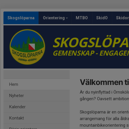
Skogslöparna
Orientering
MTBO
SkidO
Skidor
SKOGSLÖP
GEMENSKAP - ENGAGE
Välkommen til
Hem
Är du nyinflyttad i Örnsköld
Nyheter
gången? Oavsett ambition
Kalender
Skogslöparna är en orienter
Kontakt
arrangemang för alla åldra
mountainbikeorientering sa