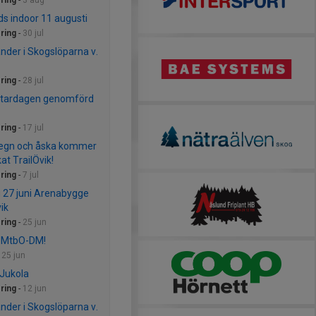
ring
-
3 aug
ds indoor 11 augusti
ring
-
30 jul
nder i Skogslöparna v.
ring
-
28 jul
itardagen genomförd
ring
-
17 jul
regn och åska kommer
kat TrailÖvik!
ring
-
7 jul
 27 juni Arenabygge
ik
ring
-
25 jun
t MtbO-DM!
-
25 jun
Jukola
ring
-
12 jun
nder i Skogslöparna v.