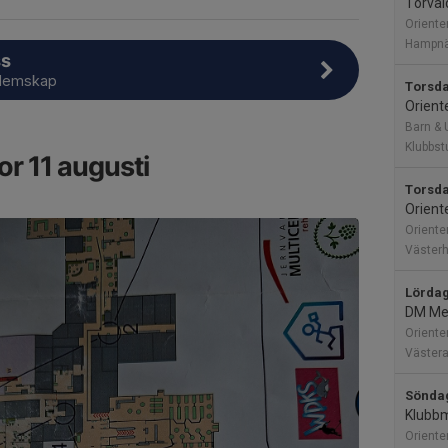
Torval
Oriente
Hampnä
ss
dlemskap
Torsda
Orient
Barn &
Klubbs
or 11 augusti
Torsda
Orient
Oriente
Väster
Lördag
DM Me
Oriente
Västera
Söndag
Klubb
Oriente