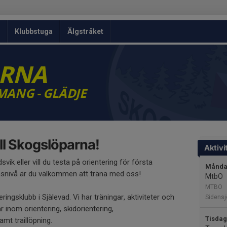
Klubbstuga
Älgstråket
ARNA
MANG - GLÄDJE
l Skogslöparna!
Aktivi
svik eller vill du testa på orientering för första
Måndag
snivå är du välkommen att träna med oss!
MtbO
MTBO
ingsklubb i Själevad. Vi har träningar, aktiviteter och
Sidensj
r inom orientering, skidorientering,
Tisdag
mt traillöpning.