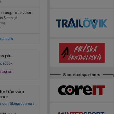
d
 18 aug, 18:00-20:00
bs Sidensjö
ring
ö
alendern
ss på...
acebook
nstagram
Samarbetspartners
er från våra
oner
nder i Skogslöparna v.