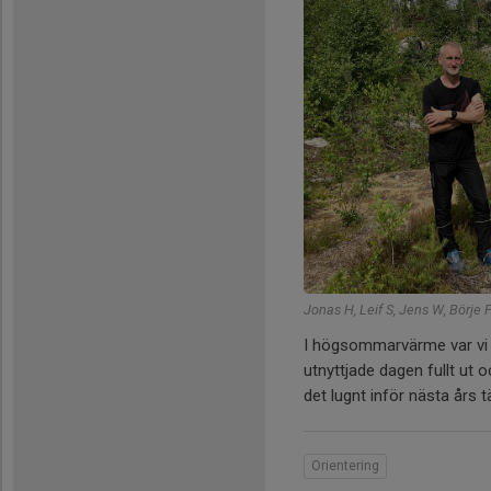
Jonas H, Leif S, Jens W, Börje 
I högsommarvärme var vi 
utnyttjade dagen fullt ut
det lugnt inför nästa års t
Orientering