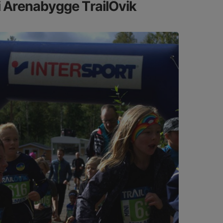
i Arenabygge TrailÖvik