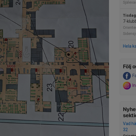
Själeva
Tisdag
7-klub
Oriente
Sidensj
Hela k
Följ o
F
I
Nyhet
sekti
Vad hä
32