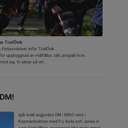
 TrailÖvik
förberedelser inför TrailÖvik.
för uppbyggnad av målfållor, tält, prispall m.m.
d sig. Vi siktar på att...
-DM!
Igår kväll avgjordes DM i MtbO nere i
Köpmanholmen med PJ, Kicki och Jonas H
som förträffliga arrangörer! Idel glada miner