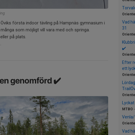
Oriente
Torval
ing
Oriente
Vad hä
i Öviks första indoor tävling på Hampnäs gymnasium i
31
å många som möjligt vill vara med och springa.
Oriente
eller på plats.
Klubbr
.
✔️
Oriente
Efter 
ett lyc
Oriente
gen genomförd ✔️
Lördag
TrailÖv
Oriente
Lycka
MTBO
Venla/
Oriente
Vad hä