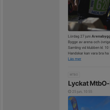
Lördag 27 juni
Arenabygge
Bygge av arena och övriga 
Samling vid klubben kl. 10 
Handskar kan vara bra ha me
Läs mer
MTBO
Lyckat MtbO
25 jun, 10:55