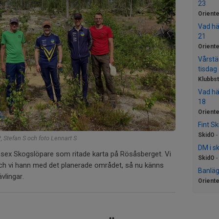
23
Oriente
Vad hä
21
Oriente
Vårstä
tisdag 
Klubbs
Vad hä
18
Oriente
Fint S
SkidO
-
P, Stefan S och foto Lennart S
DM i sk
sex Skogslöpare som ritade karta på Rösåsberget. Vi
SkidO
-
 och vi hann med det planerade området, så nu känns
Banläg
ävlingar.
Oriente