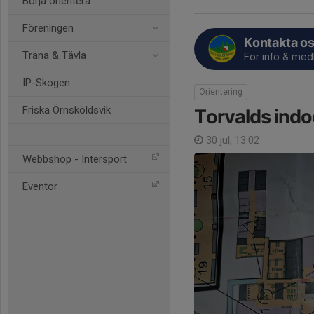
Börja orientera
Föreningen
Kontakta o
Träna & Tävla
För info & me
IP-Skogen
Orientering
Friska Örnsköldsvik
Torvalds indo
30 jul, 13:02
Webbshop - Intersport
Eventor