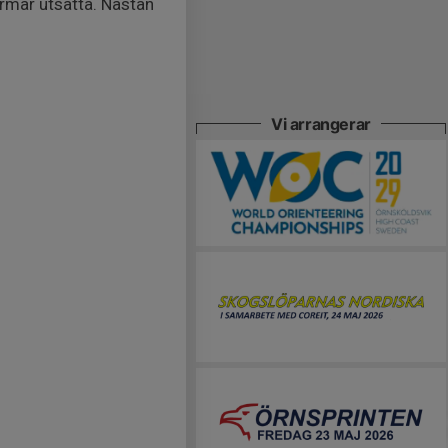
ärmar utsatta. Nästan
Vi arrangerar