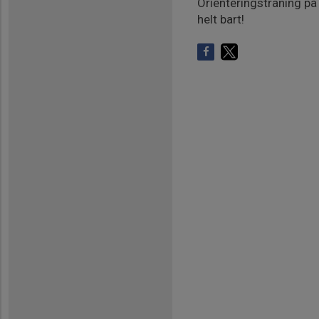
Orienteringsträning på
helt bart!