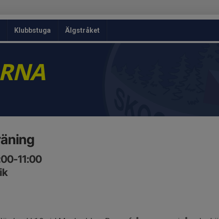
Klubbstuga
Älgstråket
ARNA
räning
:00-11:00
ik