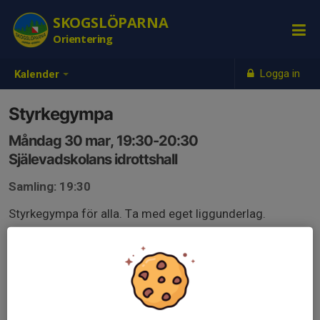
SKOGSLÖPARNA
Orientering
Logga in
Kalender
Styrkegympa
Måndag 30 mar, 19:30-20:30
Själevadskolans idrottshall
Samling: 19:30
Styrkegympa för alla. Ta med eget liggunderlag.