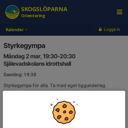
SKOGSLÖPARNA
Orientering
Logga in
Kalender
Styrkegympa
Måndag 2 mar, 19:30-20:30
Själevadskolans idrottshall
Samling: 19:30
Styrkegympa för alla. Ta med eget liggunderlag.