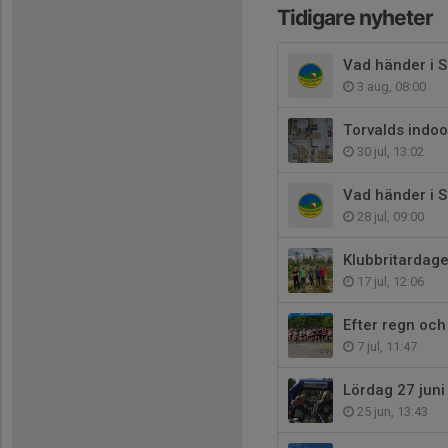
Tidigare nyheter
Vad händer i S
3 aug, 08:00
Torvalds indoo
30 jul, 13:02
Vad händer i S
28 jul, 09:00
Klubbritardag
17 jul, 12:06
Efter regn och
7 jul, 11:47
Lördag 27 juni
25 jun, 13:43