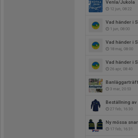
Venla/Jukola
12 jun, 08:22
Vad händer i S
1 jun, 08:00
Vad händer i S
18 maj, 08:00
Vad händer i 
26 apr, 08:40
Banläggarträf
3 mar, 20:53
Beställning av 
27 feb, 16:30
Ny mössa snart 
17 feb, 16:31