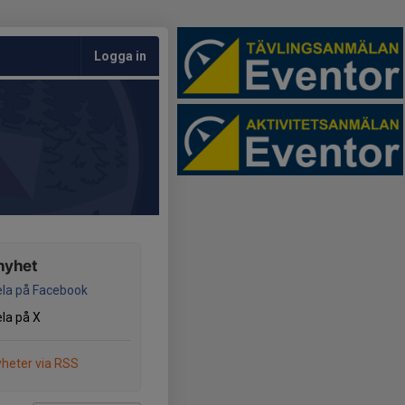
Logga in
nyhet
la på Facebook
la på X
heter via RSS