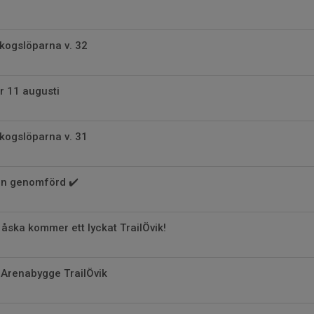
kogslöparna v. 32
r 11 augusti
kogslöparna v. 31
en genomförd ✔️
 åska kommer ett lyckat TrailÖvik!
 Arenabygge TrailÖvik