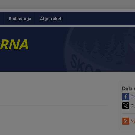
Klubbstuga
Älgstråket
ARNA
Dela 
De
De
Ny