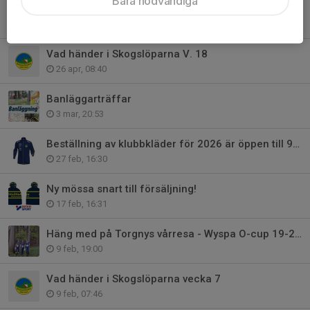
Bara nödvändiga
Vad händer i Skogslöparna v. 21
18 maj, 08:00
Vad händer i Skogslöparna V. 18
26 apr, 08:40
Banläggarträffar
3 mar, 20:53
Beställning av klubbkläder för 2026 är öppen till 9 mars!!
27 feb, 16:30
Ny mössa snart till försäljning!
17 feb, 16:31
Häng med på Torgnys vårresa - Wyspa O-cup 19-24/3
9 feb, 19:00
Vad händer i Skogslöparna vecka 7
9 feb, 07:46