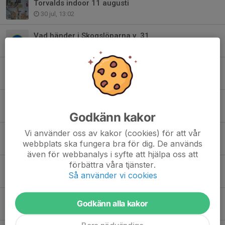
Torvalds indoor 11 augusti
30 jul, 13:02
Vad händer i Skogslöparna v. 31
28 jul, 09:00
Klubbritardagen genomförd ✔️
17 jul, 12:06
Efter regn och åska kommer ett lyckat TrailÖvik!
7 jul, 11:47
Godkänn kakor
Vi använder oss av kakor (cookies) för att vår
Lördag 27 juni Arenabygge TrailÖvik
webbplats ska fungera bra för dig. De används
25 jun, 13:43
även för webbanalys i syfte att hjälpa oss att
förbättra våra tjänster.
Venla/Jukola
Så använder vi cookies
12 jun, 08:22
Vad händer i Skogslöparna v. 23
Godkänn alla kakor
1 jun, 08:00