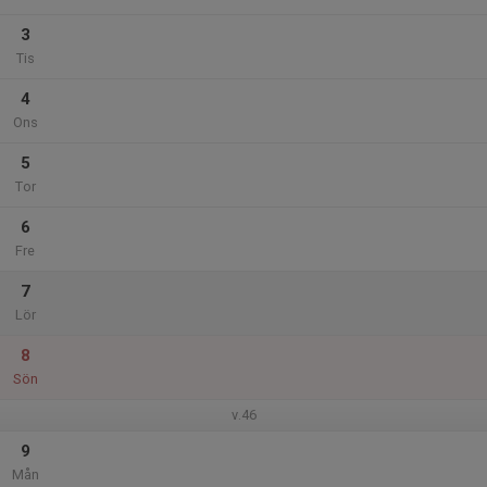
3
Tis
4
Ons
5
Tor
6
Fre
7
Lör
8
Sön
v.46
9
Mån