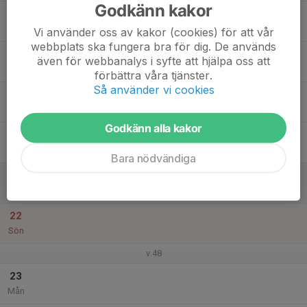
Godkänn kakor
17
Tis
Vi använder oss av kakor (cookies) för att vår
webbplats ska fungera bra för dig. De används
18
även för webbanalys i syfte att hjälpa oss att
Ons
förbättra våra tjänster.
Så använder vi cookies
19
Tor
Godkänn alla kakor
20
Fre
Bara nödvändiga
21
Lör
22
Sön
v.48
23
Mån