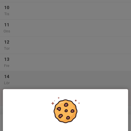
10
Tis
11
Ons
12
Tor
13
Fre
14
Lör
15
Sön
v.47
16
Mån