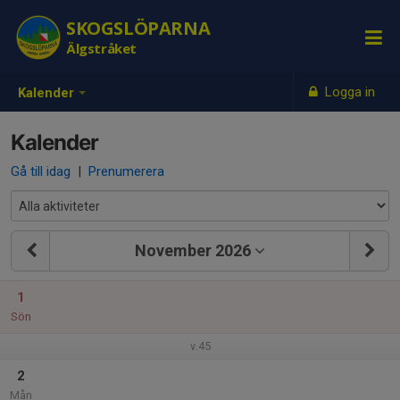
SKOGSLÖPARNA
Älgstråket
Logga in
Kalender
Kalender
Gå till idag
|
Prenumerera
November 2026
1
Sön
v.45
2
Mån