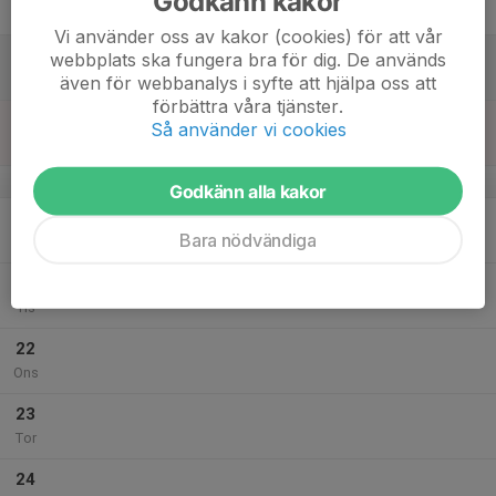
Godkänn kakor
Fre
Vi använder oss av kakor (cookies) för att vår
18
webbplats ska fungera bra för dig. De används
Lör
även för webbanalys i syfte att hjälpa oss att
förbättra våra tjänster.
19
Så använder vi cookies
Sön
v.17
Godkänn alla kakor
20
Bara nödvändiga
Mån
21
Tis
22
Ons
23
Tor
24