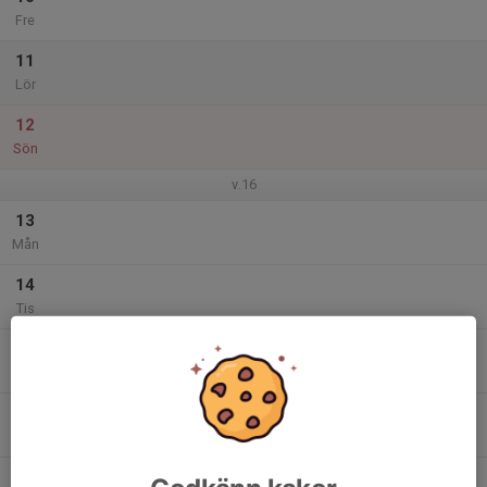
Fre
11
Lör
12
Sön
v.16
13
Mån
14
Tis
15
Ons
16
Tor
17