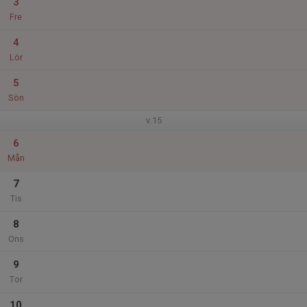
3
Fre
4
Lör
5
Sön
v.15
6
Mån
7
Tis
8
Ons
9
Tor
10