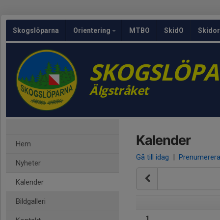
Skogslöparna
Orientering
MTBO
SkidO
Skidor
SKOGSLÖP
Älgstråket
Kalender
Hem
Gå till idag
|
Prenumerer
Nyheter
Kalender
Bildgalleri
1