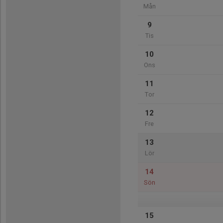
Mån
9
Tis
10
Ons
11
Tor
12
Fre
13
Lör
14
Sön
15