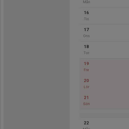
Mån
16
Tis
17
Ons
18
Tor
19
Fre
20
Lör
21
Sön
22