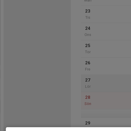
Mån
23
Tis
24
Ons
25
Tor
26
Fre
27
Lör
28
Sön
29
Mån