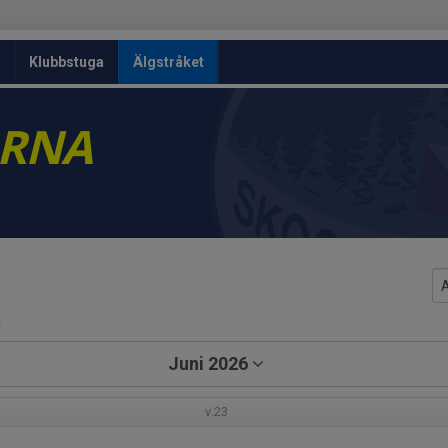
Klubbstuga
Älgstråket
ARNA
a
Juni 2026
v.23