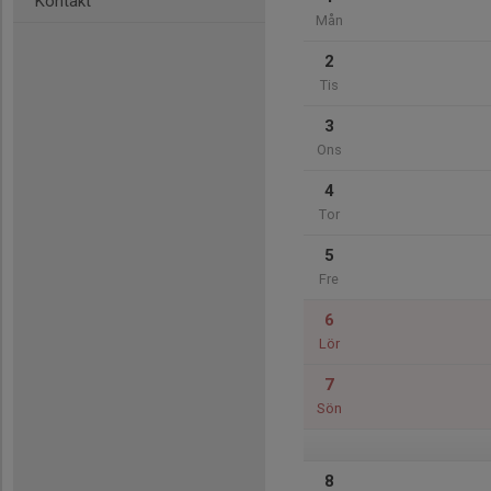
Kontakt
Mån
2
Tis
3
Ons
4
Tor
5
Fre
6
Lör
7
Sön
8