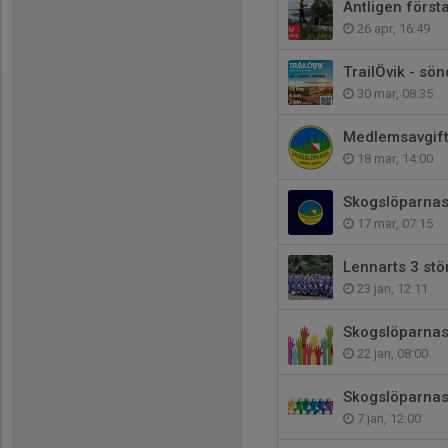
Äntligen första
26 apr, 16:49
TrailÖvik - sö
30 mar, 08:35
Medlemsavgift 
18 mar, 14:00
Skogslöparnas
17 mar, 07:15
Lennarts 3 stö
23 jan, 12:11
Skogslöparnas
22 jan, 08:00
Skogslöparnas
7 jan, 12:00