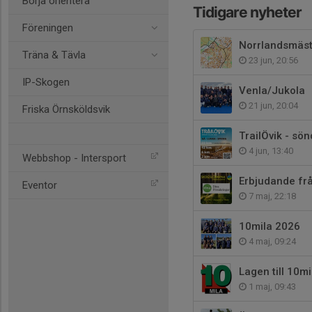
Börja orientera
Tidigare nyheter
Föreningen
Norrlandsmäst
Träna & Tävla
23 jun, 20:56
IP-Skogen
Venla/Jukola
21 jun, 20:04
Friska Örnsköldsvik
TrailÖvik - sö
4 jun, 13:40
Webbshop - Intersport
Erbjudande fr
Eventor
7 maj, 22:18
10mila 2026
4 maj, 09:24
Lagen till 10mi
1 maj, 09:43