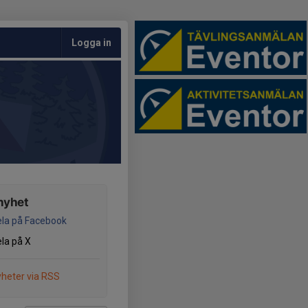
Logga in
nyhet
la på Facebook
la på X
heter via RSS