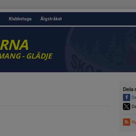
Klubbstuga
Älgstråket
ARNA
MANG - GLÄDJE
Dela 
De
De
Ny