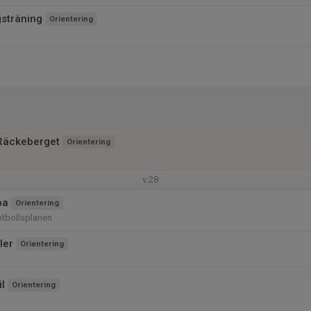
gsträning
Orientering
Räckeberget
Orientering
v.28
pa
Orientering
otbollsplanen
ler
Orientering
l
Orientering