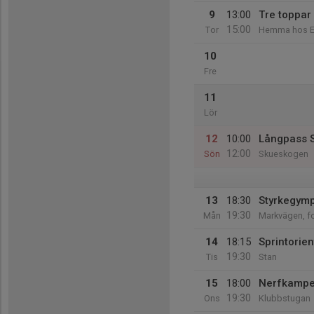
9
13:00
Tre toppar
15:00
Tor
Hemma hos Ee
10
Fre
11
Lör
12
10:00
Långpass 
12:00
Sön
Skueskogen
13
18:30
Styrkegym
19:30
Mån
Markvägen, f
14
18:15
Sprintorien
19:30
Tis
Stan
15
18:00
Nerfkamp
19:30
Ons
Klubbstugan