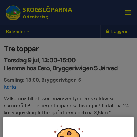
SKOGSLÖPARNA
Orientering
Logga in
Kalender
Tre toppar
Torsdag 9 jul, 13:00-15:00
Hemma hos Eero, Bryggerivägen 5 Järved
Samling: 13:00, Bryggerivägen 5
Karta
Välkomna till ett sommaräventyr i Örnsköldsviks
närområde! Tre bergstoppar ska bestigas! Totalt ca 24
km vägcykling till bergsfötterna och ca 3,5km "
skyrunning". Individuellt eller kör gärna med någon.Det
kan man bestämma strax innan start. Samling 13 på
Bryggerivägen 5 i Järved för genomgång. Kartorna