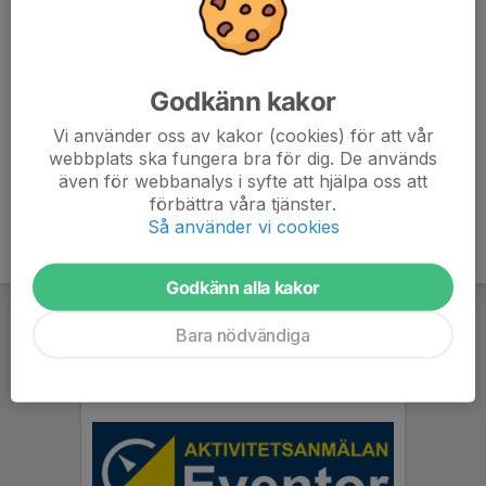
delas ut 10 min innan starten som sker kl 13.30. Fika vid
målgång!
Alla välkomna , icke Skogslöpare 50 kr startavgift
Godkänn kakor
eventor.orientering.se/Events/Show/59702
Vi använder oss av kakor (cookies) för att vår
webbplats ska fungera bra för dig. De används
även för webbanalys i syfte att hjälpa oss att
förbättra våra tjänster.
Så använder vi cookies
Godkänn alla kakor
Bara nödvändiga