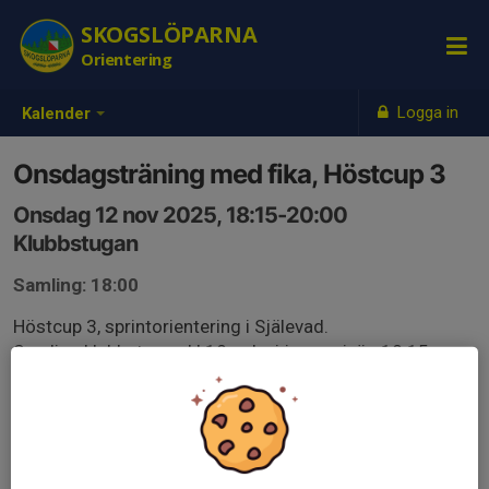
SKOGSLÖPARNA
Orientering
Logga in
Kalender
Onsdagsträning med fika, Höstcup 3
Onsdag 12 nov 2025, 18:15-20:00
Klubbstugan
Samling: 18:00
Höstcup 3, sprintorientering i Själevad.
Samling klubbstugan kl 18 och vi joggar iväg 18.15.
Fika i klubbstugan efteråt.
eventor.orientering.se/Events/Show/56366