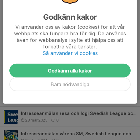
https://eventor.orientering.se/Activities/Show/22217
/TK
Godkänn kakor
Dela nyhet
Vi använder oss av kakor (cookies) för att vår
webbplats ska fungera bra för dig. De används
även för webbanalys i syfte att hjälpa oss att
förbättra våra tjänster.
Så använder vi cookies
Tidigare nyheter
Godkänn alla kakor
Intresseanmälan sprint-SM och lång-SM
13 jun 2025
0
Bara nödvändiga
Nu är 10mila natten nära…
2 maj 2025
0
Intresseanmälan resa och logi Swedish League och Faxeträffen Söderhamn 29-3
28 mar 2025
0
Intresseanmälan vårens SM, Swedish League och Stafettliga