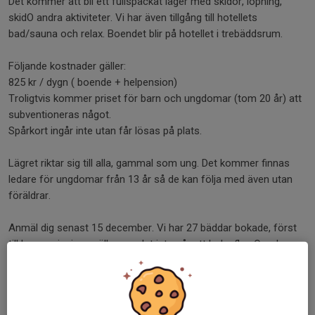
Det kommer att bli ett fullspäckat läger med skidor, löpning,
skidO andra aktiviteter. Vi har även tillgång till hotellets
bad/sauna och relax. Boendet blir på hotellet i trebäddsrum.
Följande kostnader gäller:
825 kr / dygn ( boende + helpension)
Troligtvis kommer priset för barn och ungdomar (tom 20 år) att
subventioneras något.
Spårkort ingår inte utan får lösas på plats.
Lägret riktar sig till alla, gammal som ung. Det kommer finnas
ledare för ungdomar från 13 år så de kan följa med även utan
föräldrar.
Anmäl dig senast 15 december. Vi har 27 bäddar bokade, först
till kvarn principen gäller om det inte går att boka fler. Om du
behöver någon typ av specialkost så ange detta i
kommentarsfältet.
Hoppas vi ses på Hallstaberget!