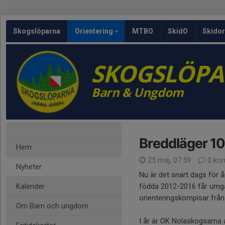
Skogslöparna
Orientering
MTBO
SkidO
Skidor
SKOGSLÖP
Barn & Ungdom
Breddläger 10
Hem
25 maj, 07:59
0 ko
Nyheter
Nu är det snart dags för 
Kalender
födda 2012-2016 får umg
orienteringskompisar från 
Om Barn och ungdom
I år är OK Nolaskogsarna 