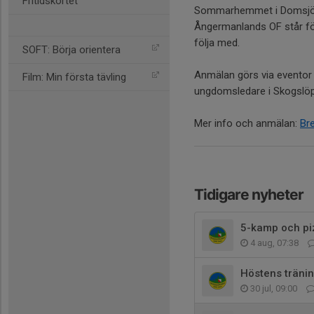
Fritidskortet
Sommarhemmet i Domsjö de
Ångermanlands OF står fö
följa med.
SOFT: Börja orientera
Anmälan görs via eventor
Film: Min första tävling
ungdomsledare i Skogslö
Mer info och anmälan:
Bre
Tidigare nyheter
5-kamp och pi
4 aug, 07:38
Höstens tränin
30 jul, 09:00