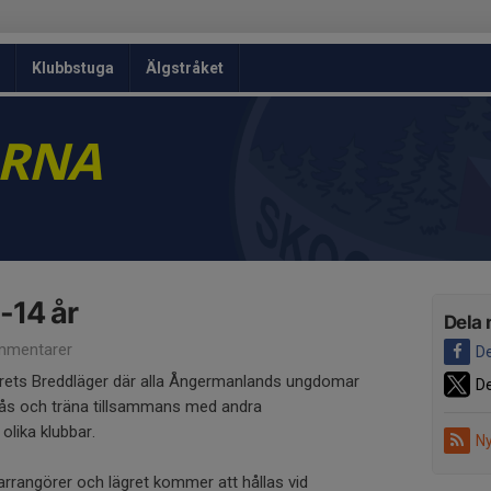
Klubbstuga
Älgstråket
ARNA
-14 år
Dela 
mmentarer
De
årets Breddläger där alla Ångermanlands ungdomar
De
ås och träna tillsammans med andra
olika klubbar.
Ny
arrangörer och lägret kommer att hållas vid