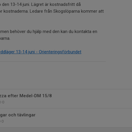
n 13-14 juni. Lägret är kostnadsfritt då
r kostnaderna. Ledare från Skogslöparna kommer att
 men behöver du hjälp med den kan du kontakta en
parna.
ddläger 13-14 juni - Orienteringsförbundet
zza efter Medel-DM 15/8
0
gar och tävlingar
0