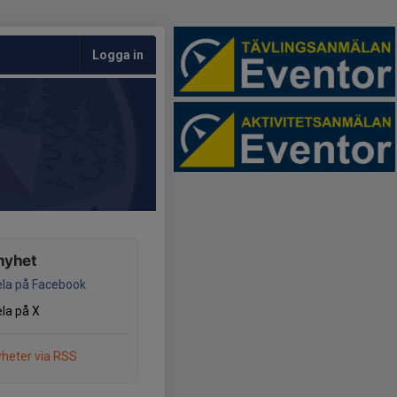
Logga in
nyhet
la på Facebook
la på X
heter via RSS