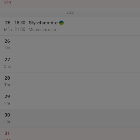
Sön
v.22
25
18:30
Styrelsemöte
21:00
Mån
Mötesrum nere
26
Tis
27
Ons
28
Tor
29
Fre
30
Lör
31