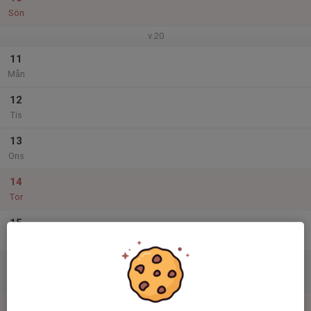
Sön
v.20
11
Mån
12
Tis
13
Ons
14
Tor
15
Fre
16
Lör
17