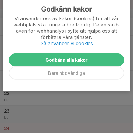
Sön
Godkänn kakor
v.21
Vi använder oss av kakor (cookies) för att vår
18
webbplats ska fungera bra för dig. De används
Mån
även för webbanalys i syfte att hjälpa oss att
förbättra våra tjänster.
19
Så använder vi cookies
Tis
20
Godkänn alla kakor
Ons
Bara nödvändiga
21
Tor
22
Fre
23
Lör
24