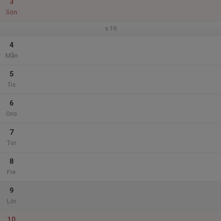
3
Sön
v.19
4
Mån
5
Tis
6
Ons
7
Tor
8
Fre
9
Lör
10