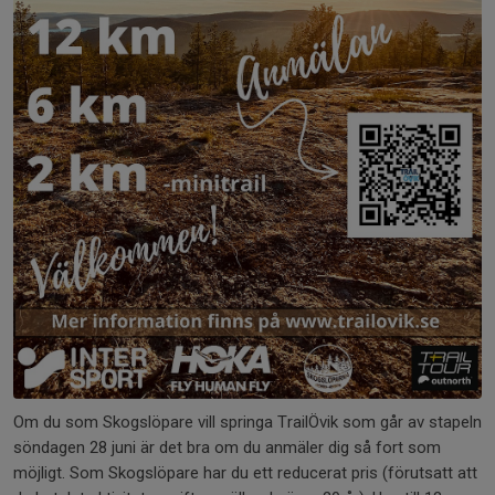
Om du som Skogslöpare vill springa TrailÖvik som går av stapeln
söndagen 28 juni är det bra om du anmäler dig så fort som
möjligt. Som Skogslöpare har du ett reducerat pris (förutsatt att