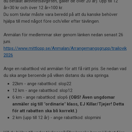
du betalat aktivitetsavgiften, gäller de över 20 år). Upp till 12
år=30 kr och över 12 år=100 kr.
Du som tävlar måste vara beredd på att du kanske behöver
hjälpa till med något före och/eller efter tävlingen.
Anmälan för medlemmar sker genom länken nedan senast 26
juni.
https://www.mittlopp.se/Anmalan/Arrangemangsgrupp/trailovik
2026
Ange en rabattkod vid anmälan för att få rätt pris. Se nedan vad
du ska ange beroende på vilken distans du ska springa.
22km - ange rabattkod: slop22
12 km - ange rabattkod: slop12
6 km - ange rabattkod: slop6
(
OBS! Även ungdomar
anmäler sig till "ordinarie" klass, EJ Killar/Tjejer! Detta
för att rabatten ska bli korrekt.)
2 km (upp till 12 år) - ange rabattkod: slopmini