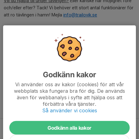
Vill du hjälpa till under tävlingen?
Eller kanske har möjlighet före
och/eller efter? Tack! Vi behöver ett stort antal funktionärer för
att ro tävlingen i hamn! Mejla
info@trailovik.se
TrailÖvik 22 km är även i år en del av Outnorth Trailtour, vilket vi
hoppas ska locka lika många tävlande som det senaste åren.
Mer info finns via länken nedan.
https://trailrunningsweden.se/trailtour/
Vi hörs och ses!
Godkänn kakor
Dela nyhet
Vi använder oss av kakor (cookies) för att vår
webbplats ska fungera bra för dig. De används
även för webbanalys i syfte att hjälpa oss att
förbättra våra tjänster.
Tidigare nyheter
Så använder vi cookies
Norrlandsmästerskapen Gävle 7-9 augusti
Godkänn alla kakor
23 jun, 20:56