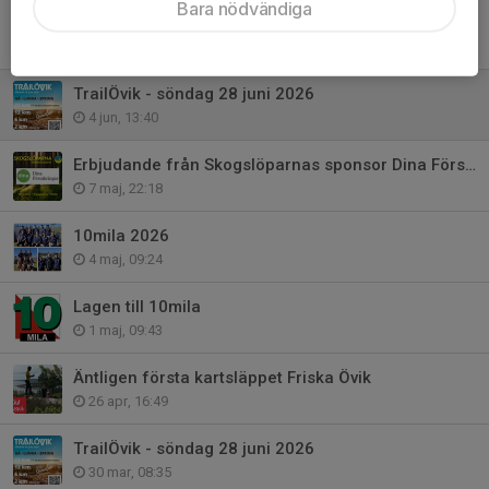
Bara nödvändiga
Venla/Jukola
21 jun, 20:04
TrailÖvik - söndag 28 juni 2026
4 jun, 13:40
Erbjudande från Skogslöparnas sponsor Dina Försäkringar
7 maj, 22:18
10mila 2026
4 maj, 09:24
Lagen till 10mila
1 maj, 09:43
Äntligen första kartsläppet Friska Övik
26 apr, 16:49
TrailÖvik - söndag 28 juni 2026
30 mar, 08:35