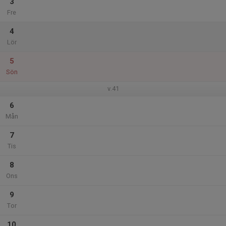
3
Fre
4
Lör
5
Sön
v.41
6
Mån
7
Tis
8
Ons
9
Tor
10