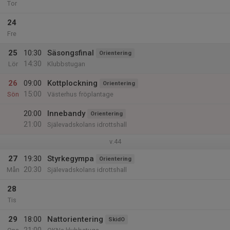
Tor
24
Fre
25
10:30
Säsongsfinal
Orientering
14:30
Lör
Klubbstugan
26
09:00
Kottplockning
Orientering
15:00
Sön
Västerhus fröplantage
20:00
Innebandy
Orientering
21:00
Själevadskolans idrottshall
v.44
27
19:30
Styrkegympa
Orientering
20:30
Mån
Själevadskolans idrottshall
28
Tis
29
18:00
Nattorientering
SkidO