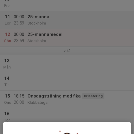
Fre
11
00:00
25-manna
23:59
Lör
Stockholm
12
00:00
25-mannamedel
23:59
Sön
Stockholm
v.42
13
Mån
14
Tis
15
18:15
Onsdagsträning med fika
Orientering
20:00
Ons
Klubbstugan
16
Tor
17