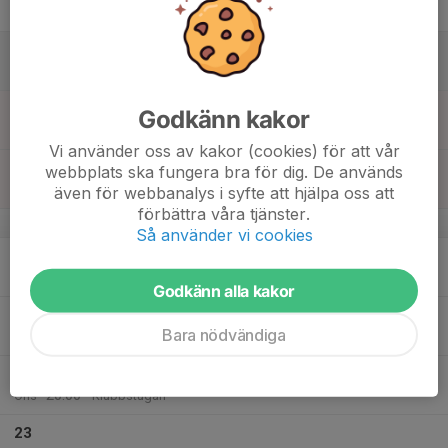
Fre
18
09:00
Kottplockning
Orientering
15:00
Lör
Västerhus fröplantage
19
18:00
Kottplockning
Orientering
Godkänn kakor
19:00
Sön
Västerhus fröplantage
Vi använder oss av kakor (cookies) för att vår
20:00
Innebandy
webbplats ska fungera bra för dig. De används
Orientering
21:00
Själevadskolans idrottshall
även för webbanalys i syfte att hjälpa oss att
förbättra våra tjänster.
v.43
Så använder vi cookies
20
19:30
Styrkegympa
Orientering
20:30
Mån
Själevadskolans idrottshall
Godkänn alla kakor
21
18:15
Höstcup 1
MTBO
Bara nödvändiga
21:00
Tis
Järved
22
18:15
Onsdagsträning med fika
Orientering
20:00
Ons
Klubbstugan
23