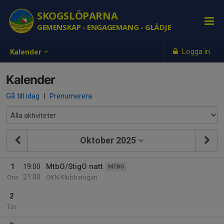
SKOGSLÖPARNA
GEMENSKAP - ENGAGEMANG - GLÄDJE
Logga in
Kalender
Kalender
Gå till idag
|
Prenumerera
Oktober 2025
1
19:00
MtbO/StigO natt
MTBO
21:00
Ons
OKN Klubbstugan
2
Tor