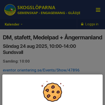
SKOGSLÖPARNA
GEMENSKAP - ENGAGEMANG - GLÄDJE
Logga in
Kalender
DM, stafett, Medelpad + Ångermanland
Söndag 24 aug 2025, 10:00-14:00
Sundsvall
Samling: 10:00
eventor.orientering.se/Events/Show/47896