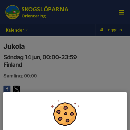
SKOGSLÖPARNA
Orientering
Logga in
Kalender
Jukola
Söndag 14 jun, 00:00-23:59
Finland
Samling: 00:00