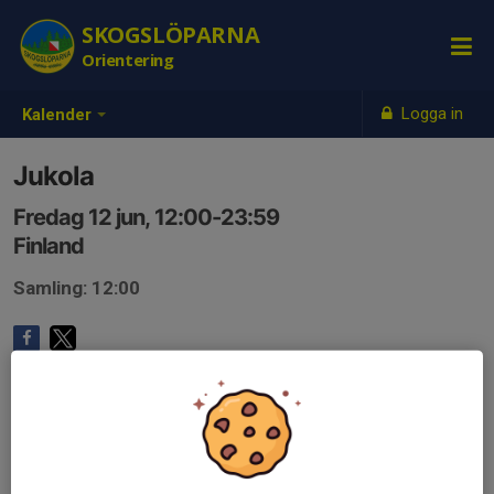
SKOGSLÖPARNA
Orientering
Logga in
Kalender
Jukola
Fredag 12 jun, 12:00-23:59
Finland
Samling: 12:00