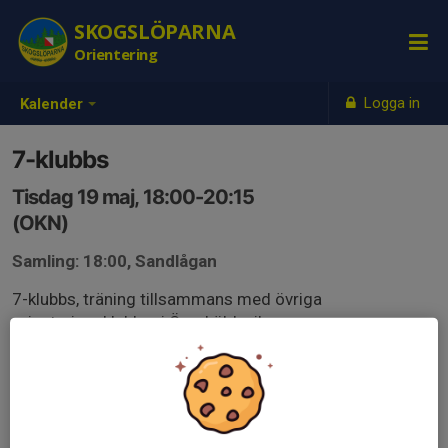
SKOGSLÖPARNA
Orientering
Logga in
Kalender
7-klubbs
Tisdag 19 maj, 18:00-20:15
(OKN)
Samling: 18:00, Sandlågan
7-klubbs, träning tillsammans med övriga
orienteringsklubbar i Örnsköldsvik.
Information, vägvisning och anmälan via Eventor
eventor.orientering.se/Events/Show/59152