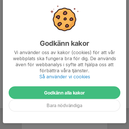
och handskar.
Anmälan via Eventor så att vi vet att det kommer folk så
att vi klarar av jobbet.
Leif Strandberg
Godkänn kakor
070-13117608
Vi använder oss av kakor (cookies) för att vår
webbplats ska fungera bra för dig. De används
eventor.orientering.se/Activities/Show/24630
även för webbanalys i syfte att hjälpa oss att
förbättra våra tjänster.
Så använder vi cookies
Godkänn alla kakor
Bara nödvändiga