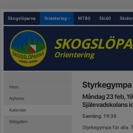
Skogslöparna
Orientering
MTBO
SkidO
Skidor
SKOGSLÖP
Orientering
Styrkegympa
Hem
Måndag 23 feb, 1
Nyheter
Själevadskolans id
Kalender
Samling: 19:30
Bildgalleri
Styrkegympa för alla. 