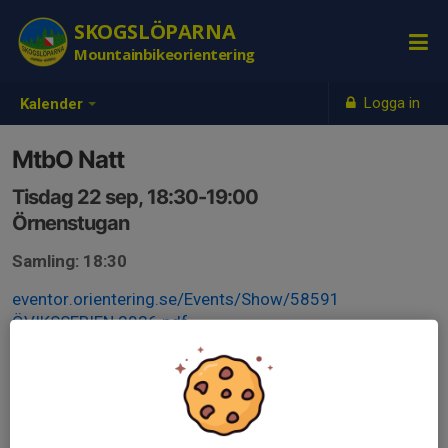
SKOGSLÖPARNA
Mountainbikeorientering
Logga in
Kalender
MtbO Natt
Tisdag 22 sep, 18:30-19:00
Örnenstugan
Samling: 18:30
eventor.orientering.se/Events/Show/58591
ÖVIKSSERIEN 2026.pdf
Anmälan är öppen för föreningens alla medlemmar.
Logga in
här