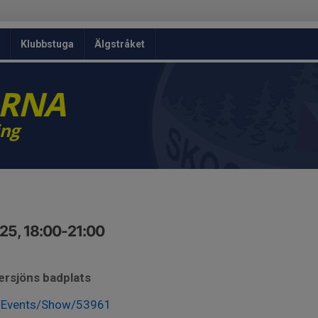
Klubbstuga
Älgstråket
ARNA
ing
25, 18:00-21:00
ersjöns badplats
se/Events/Show/53961